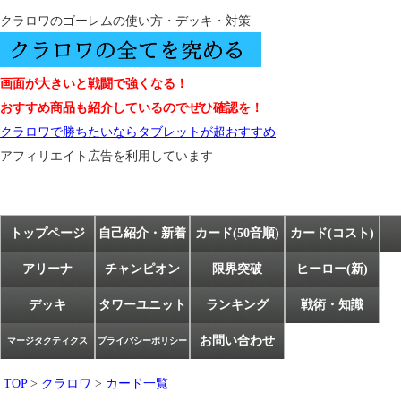
クラロワのゴーレムの使い方・デッキ・対策
画面が大きいと戦闘で強くなる！
おすすめ商品も紹介しているのでぜひ確認を！
クラロワで勝ちたいならタブレットが超おすすめ
アフィリエイト広告を利用しています
トップページ
自己紹介・新着
カード(50音順)
カード(コスト)
アリーナ
チャンピオン
限界突破
ヒーロー(新)
デッキ
タワーユニット
ランキング
戦術・知識
お問い合わせ
マージタクティクス
プライバシーポリシー
TOP
>
クラロワ
>
カード一覧