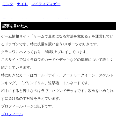
モンク
ナイト
マイティディガー
アーチャークイーン
スケルトンキング
記事を書いた人
リトルプリンス
ゴブリンシュタイン
ゲーム情報サイト「ゲームで最強になる方法を究める」を運営してい
るドラゴンです。特に技量を競い合うeスポーツが好きです。
マスケット銃士
ウィザード
ジャイアント
クラロワにハマっており、3年以上プレイしています。
このサイトではクラロワのカードやデッキなどの情報について詳しく
エアバルーン
巨大クロスボウ
アイスゴーレム
紹介していきます。
特に好きなカードはゴールドナイト、アーチャークイーン、スケルト
ネクロマンサー
バトルヒーラー
ゴブリンマシン
ンキング、ゴブリンドリル、迫撃砲、トルネードです。
相手にすると苦手なのはラヴァハウンドデッキです。攻めを止められ
鍛冶屋ジャイアント
ボイド
メガガーゴイル
ずに負けるので対策を考えています。
プロフィールページは以下です。
バーバリアン
攻城バーバリアン
プロフィール