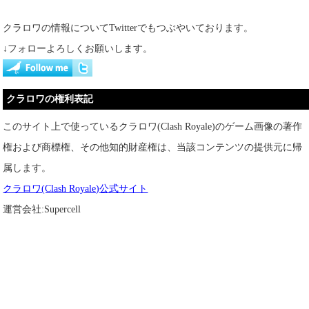
クラロワの情報についてTwitterでもつぶやいております。
ローリングバーバリアン
バーバリアンの小屋
↓フォローよろしくお願いします。
ゴブリン
ゴブリンの呪い
迫撃砲
クラロワの権利表記
アーチャー
巨大雪玉
ゴブリンバレル
このサイト上で使っているクラロワ(Clash Royale)のゲーム画像の著作
権および商標権、その他知的財産権は、当該コンテンツの提供元に帰
ゴブリンの檻
メガナイト
ボウラー
属します。
クラロワ(Clash Royale)公式サイト
執行人ファルチェ
ゴブリンドリル
ザッピー
運営会社:Supercell
ロイヤルデリバリー
ウォールブレイカー
墓石
プリンセス
ゴブリンギャング